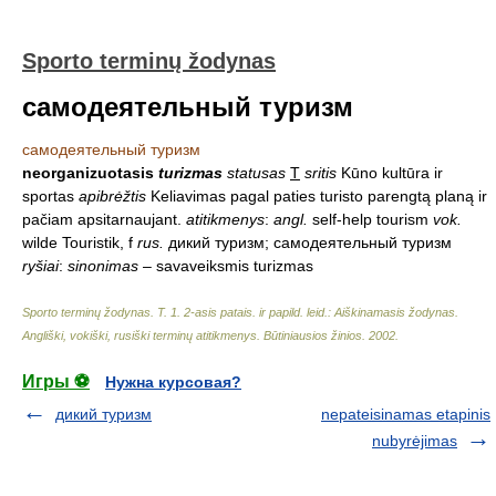
Sporto terminų žodynas
самодеятельный туризм
самодеятельный туризм
neorganizuotasis
turizmas
statusas
T
sritis
Kūno kultūra ir
sportas
apibrėžtis
Keliavimas pagal paties turisto parengtą planą ir
pačiam apsitarnaujant.
atitikmenys
:
angl.
self-help tourism
vok.
wilde Touristik, f
rus.
дикий туризм; самодеятельный туризм
ryšiai
:
sinonimas
– savaveiksmis turizmas
Sporto terminų žodynas. T. 1. 2-asis patais. ir papild. leid.: Aiškinamasis žodynas.
Angliški, vokiški, rusiški terminų atitikmenys. Būtiniausios žinios
.
2002
.
Игры ⚽
Нужна курсовая?
дикий туризм
nepateisinamas etapinis
nubyrėjimas